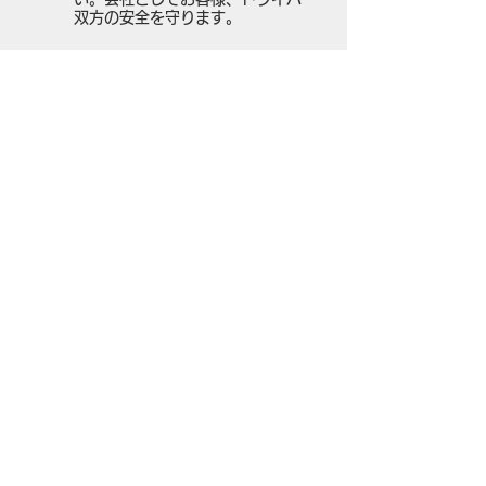
双方の安全を守ります。
求人情報ページへ
◆交通アクセス
京王線「初台」駅下車
徒歩6分又は
東京メトロ千代田線「代々木上原」駅下車徒歩8分
●タクシードライバー募集に関するお問合せは
☎：
03-3
370-7231
(受付時間/平日9：00～15：00 土日祝休み)